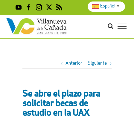
Skip
Español
▼
YouTube
Facebook
Instagram
X
Rss
to
content
Anterior
Siguiente
Se abre el plazo para
solicitar becas de
estudio en la UAX