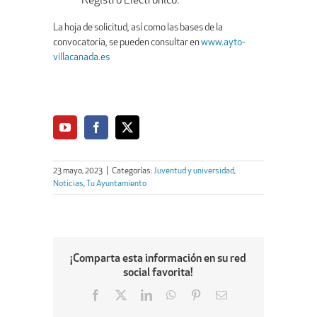
Registro Electrónico.
La hoja de solicitud, así como las bases de la
convocatoria, se pueden consultar en
www.ayto-
villacanada.es
23 mayo, 2023
|
Categorías:
Juventud y universidad
,
Noticias
,
Tu Ayuntamiento
¡Comparta esta información en su red
social favorita!
Facebook
X
LinkedIn
WhatsApp
Pinterest
Email