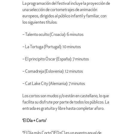
La programación del festival incluye la proyección de
una selección de cortometrajes de animación
europeos, dirigidos al público infantil y familiar, con
los siguientes títulos:
– Talento oculto (Croacia): 6 minutos
– La Tortuga (Portugal): 10 minutos
– El principito Óscar (España): 7 minutos
– Comadreja (Eslovenia): 12 minutos
– Cat Lake City (Alemania): 7 minutos
Los cortos son mudos y/o están en castellano, lo que
facilita su disfrute por parte de todos los públicos. La
entrada es gratuita y libre hasta completar aforo.
‘El Día + Corto’
“El Día más Corto” [ED+C] es un evento anual de