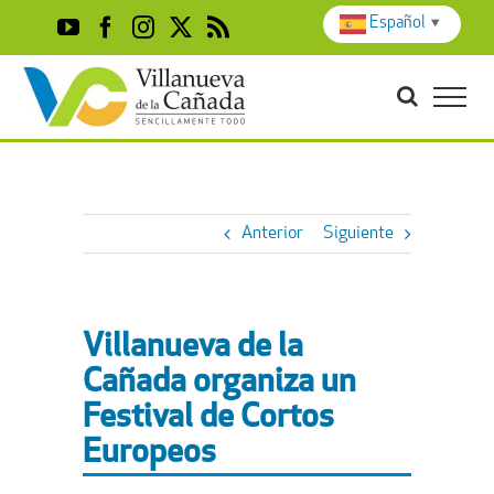
Skip
Español
▼
YouTube
Facebook
Instagram
X
Rss
to
content
Anterior
Siguiente
Villanueva de la
Cañada organiza un
Festival de Cortos
Europeos