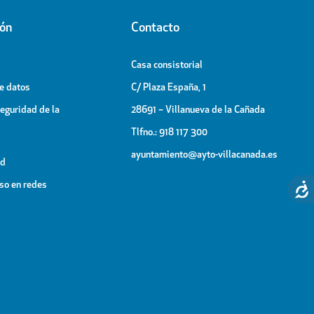
ión
Contacto
Casa consistorial
de datos
C/ Plaza España, 1
Seguridad de la
28691 – Villanueva de la Cañada
Tlfno.: 918 117 300
ayuntamiento@ayto-villacanada.es
ad
uso en redes