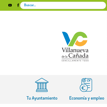
Skip
Search
YouTube
Facebook
Instagram
X
Rss
to
for:
content
Tu Ayuntamiento
Economía y empleo