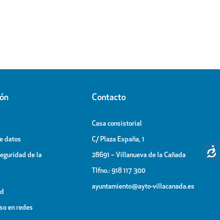
ión
Contacto
Casa consistorial
de datos
C/ Plaza España, 1
Seguridad de la
28691 – Villanueva de la Cañada
Tlfno.: 918 117 300
ayuntamiento@ayto-villacanada.es
ad
uso en redes