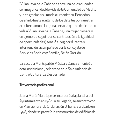
“Villanueva de la Cañada es hoy una de las ciudades
con mayor calidad de vida de la Comunidad de Madrid
y lo es gracias a su modelo urbanístico. Pensado y
diseñado hasta el último de los detalles por nuestra
arquitecta municipal, una persona que ha dedicado su
vida a Villanueva de la Cañada, una mujer pionera y
un ejemplo a seguir por su contribución a la igualdad
de oportunidades”, señaló el regidor durante su
intervención, acompañado por la concejala de
Servicios Sociales y Familia, Belén Garrido.
La Escuela Municipal de Música y Danza amenizó el
acto institucional, celebrado en la Sala Aulencia del
Centro Cultural La Despernada.
Trayectoria profesional
Juana María Manrique se incorporó a la plantilla del
Ayuntamiento en 1984. A su llegada, se encontró con
un Plan General de Ordenación Urbana, aprobado en
1978, donde se preveía la construcción de edificios de