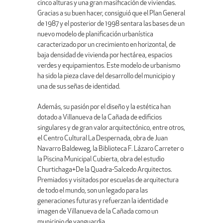
cinco alturas y una gran masificación de viviendas.
Gracias a su buen hacer, consiguió que el Plan General
de 1987 y el posterior de 1998 sentara las bases de un
nuevo modelo de planificación urbanística
caracterizado por un crecimiento en horizontal, de
baja densidad de vivienda por hectárea, espacios
verdes y equipamientos. Este modelo de urbanismo
ha sido la pieza clave del desarrollo del municipio y
una de sus señas de identidad.
Además, su pasión por el diseño y la estética han
dotado a Villanueva de la Cañada de edificios
singulares y de gran valor arquitectónico, entre otros,
el Centro Cultural La Despernada, obra de Juan
Navarro Baldeweg, la Biblioteca F. Lázaro Carreter o
la Piscina Municipal Cubierta, obra del estudio
Churtichaga+De la Quadra-Salcedo Arquitectos.
Premiados y visitados por escuelas de arquitectura
de todo el mundo, son un legado para las
generaciones futuras y refuerzan la identidad e
imagen de Villanueva de la Cañada como un
municipio de vanguardia.