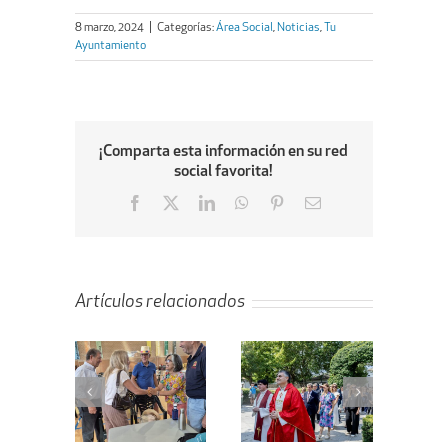
8 marzo, 2024
|
Categorías:
Área Social
,
Noticias
,
Tu
Ayuntamiento
¡Comparta esta información en su red
social favorita!
Facebook
X
LinkedIn
WhatsApp
Pinterest
Email
Artículos relacionados
ta de la
Villanueva de
En marcha el
ejera de
la Cañada
proyecto de
enda al
celebra el Día
remodelación
bellón
de Santiago
de la calle
bierto