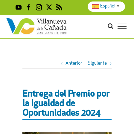
Skip
Español
▼
YouTube
Facebook
Instagram
X
Rss
to
content
Anterior
Siguiente
Entrega del Premio por
la Igualdad de
Oportunidades 2024