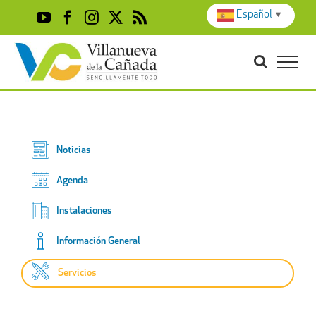
Skip
Español
▼
YouTube
Facebook
Instagram
X
Rss
to
content
Noticias
Agenda
Instalaciones
Información General
Servicios