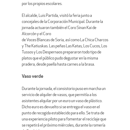
por los propios escolares.
El alcalde, Luis Partida, visitó la feria junto a
concejales de la Corporación Municipal. Durante la
jornada actuaron también el Coro Sinan Kai de
Alcorcón y el Coro
de Voces Blancas de Soria, así como La Chica Charcos
y The Katiuskas. Las peñas Las Katas, Los Cucos, Los
Tussos y Los Despernaos prepararon todo tipo de
platos que el público pudo degustar en la misma
pradera, desde paella hasta carnes a la brasa.
Vaso verde
Durante la jornada, el consistorio puso en marcha un
servicio de alquiler de vasos, que permitía a los
asistentes alquilar por un euro un vaso de plástico.
Dicho euro es devuelto si se entrega el vaso en el
punto de recogida establecido para ello. Se trata de
una experiencia piloto para fomentar el reciclaje que
se repetirá el próximo miércoles, durante la romería