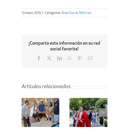
13 mayo, 2019
|
Categorías:
Área Social
,
Noticias
¡Comparta esta información en su red
social favorita!
Facebook
X
LinkedIn
WhatsApp
Pinterest
Email
Artículos relacionados
ta de la
Villanueva de
En marcha el
ejera de
la Cañada
proyecto de
enda al
celebra el Día
remodelación
bellón
de Santiago
de la calle
bierto