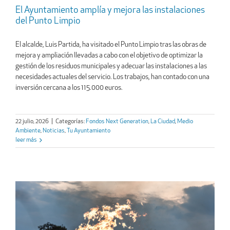
El Ayuntamiento amplía y mejora las instalaciones
del Punto Limpio
El alcalde, Luis Partida, ha visitado el Punto Limpio tras las obras de
mejora y ampliación llevadas a cabo con el objetivo de optimizar la
gestión de los residuos municipales y adecuar las instalaciones a las
necesidades actuales del servicio. Los trabajos, han contado con una
inversión cercana a los 115.000 euros.
22 julio, 2026
|
Categorías:
Fondos Next Generation
,
La Ciudad
,
Medio
Ambiente
,
Noticias
,
Tu Ayuntamiento
leer más