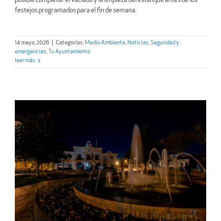
posible completar el vaciado y la limpieza del estanque antes de los
festejos programados para el fin de semana.
14 mayo, 2026
|
Categorías:
Medio Ambiente
,
Noticias
,
Seguridad y
emergencias
,
Tu Ayuntamiento
leer más