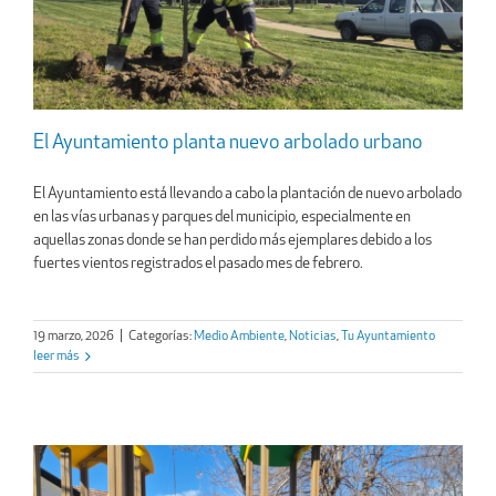
El Ayuntamiento planta nuevo arbolado urbano
El Ayuntamiento está llevando a cabo la plantación de nuevo arbolado
en las vías urbanas y parques del municipio, especialmente en
aquellas zonas donde se han perdido más ejemplares debido a los
fuertes vientos registrados el pasado mes de febrero.
19 marzo, 2026
|
Categorías:
Medio Ambiente
,
Noticias
,
Tu Ayuntamiento
leer más