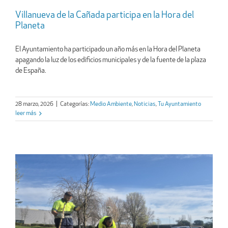
Villanueva de la Cañada participa en la Hora del
Planeta
El Ayuntamiento ha participado un año más en la Hora del Planeta
apagando la luz de los edificios municipales y de la fuente de la plaza
de España.
28 marzo, 2026
|
Categorías:
Medio Ambiente
,
Noticias
,
Tu Ayuntamiento
leer más