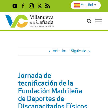
Skip
Español
▼
YouTube
Facebook
Instagram
X
Rss
to
content
Anterior
Siguiente
Jornada de
tecnificación de la
Fundación Madrileña
de Deportes de
Discapacitados Físicos