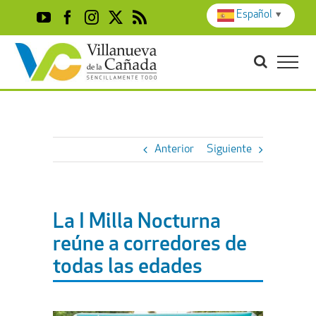
Skip
Español
▼
YouTube
Facebook
Instagram
X
Rss
to
content
Anterior
Siguiente
La I Milla Nocturna
reúne a corredores de
todas las edades