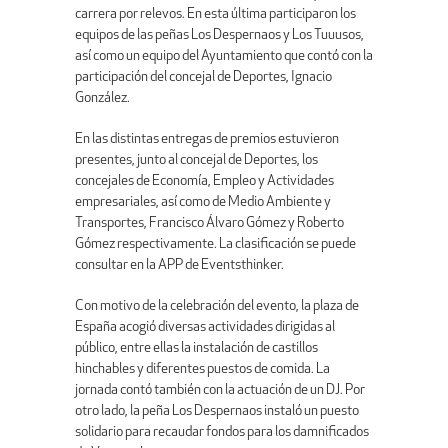
carrera por relevos. En esta última participaron los
equipos de las peñas Los Despernaos y Los Tuuusos,
así como un equipo del Ayuntamiento que contó con la
participación del concejal de Deportes, Ignacio
González.
En las distintas entregas de premios estuvieron
presentes, junto al concejal de Deportes, los
concejales de Economía, Empleo y Actividades
empresariales, así como de Medio Ambiente y
Transportes, Francisco Álvaro Gómez y Roberto
Gómez respectivamente. La clasificación se puede
consultar en la APP de Eventsthinker.
Con motivo de la celebración del evento, la plaza de
España acogió diversas actividades dirigidas al
público, entre ellas la instalación de castillos
hinchables y diferentes puestos de comida. La
jornada contó también con la actuación de un DJ. Por
otro lado, la peña Los Despernaos instaló un puesto
solidario para recaudar fondos para los damnificados