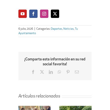
6 julio, 2026
|
Categorías:
Deportes
,
Noticias
,
Tu
Ayuntamiento
¡Comparta esta información en su red
social favorita!
Facebook
X
LinkedIn
WhatsApp
Pinterest
Email
Artículos relacionados