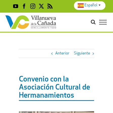
Skip
Español
▼
YouTube
Facebook
Instagram
X
Rss
to
content
Anterior
Siguiente
Convenio con la
Asociación Cultural de
Hermanamientos