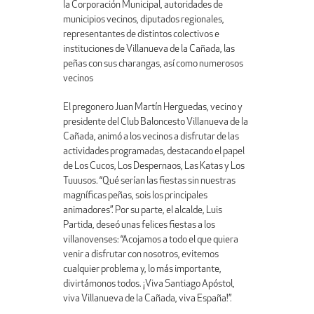
la Corporación Municipal, autoridades de
municipios vecinos, diputados regionales,
representantes de distintos colectivos e
instituciones de Villanueva de la Cañada, las
peñas con sus charangas, así como numerosos
vecinos
El pregonero Juan Martín Herguedas, vecino y
presidente del Club Baloncesto Villanueva de la
Cañada, animó a los vecinos a disfrutar de las
actividades programadas, destacando el papel
de Los Cucos, Los Despernaos, Las Katas y Los
Tuuusos. “Qué serían las fiestas sin nuestras
magníficas peñas, sois los principales
animadores”. Por su parte, el alcalde, Luis
Partida, deseó unas felices fiestas a los
villanovenses: “Acojamos a todo el que quiera
venir a disfrutar con nosotros, evitemos
cualquier problema y, lo más importante,
divirtámonos todos. ¡Viva Santiago Apóstol,
viva Villanueva de la Cañada, viva España!”.