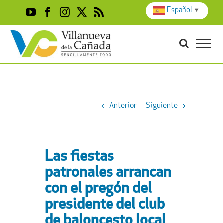
Skip
Español
▼
YouTube
Facebook
Instagram
X
Rss
to
content
Anterior
Siguiente
Las fiestas
patronales arrancan
con el pregón del
presidente del club
de baloncesto local