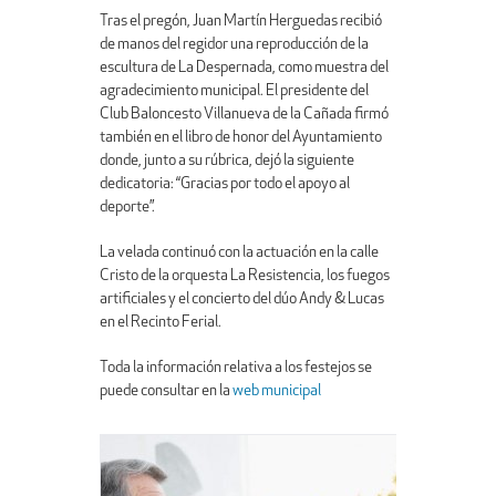
Tras el pregón, Juan Martín Herguedas recibió
de manos del regidor una reproducción de la
escultura de La Despernada, como muestra del
agradecimiento municipal. El presidente del
Club Baloncesto Villanueva de la Cañada firmó
también en el libro de honor del Ayuntamiento
donde, junto a su rúbrica, dejó la siguiente
dedicatoria: “Gracias por todo el apoyo al
deporte”.
La velada continuó con la actuación en la calle
Cristo de la orquesta La Resistencia, los fuegos
artificiales y el concierto del dúo Andy & Lucas
en el Recinto Ferial.
Toda la información relativa a los festejos se
puede consultar en la
web municipal