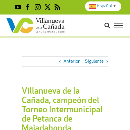
Skip
Español
▼
YouTube
Facebook
Instagram
X
Rss
to
content
Anterior
Siguiente
Villanueva de la
Cañada, campeón del
Torneo Intermunicipal
de Petanca de
Majadahonda