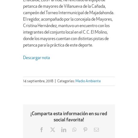
El alcalde, Luis Partida, ha felicitado al equipo de
petanca de mayores de Villanueva de la Cañada,
campeón del Torneo Intermunicipal de Majadahonda.
El regidor, acompañado por la concejala de Mayores,
Cristina Hernández, mantuvo un encuentro con los
integrantes del conjunto local en el C.C. El Molino,
donde los mayores cuentan con distintas pistas de
petanca para la práctica de este deporte.
Descargar nota
14 septiembre, 2018
|
Categorías:
Medio Ambiente
¡Comparta esta información en su red
social favorita!
Facebook
X
LinkedIn
WhatsApp
Pinterest
Email