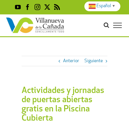
Skip
Español
▼
YouTube
Facebook
Instagram
X
Rss
to
content
Anterior
Siguiente
Actividades y jornadas
de puertas abiertas
gratis en la Piscina
Cubierta