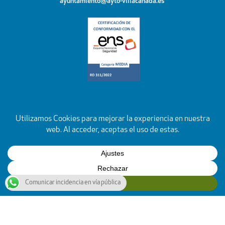
ayuntamiento@ayto-villacanada.es
Comunicar incidencia en vía pública
YouTube
Facebook
Instagram
X
Rss