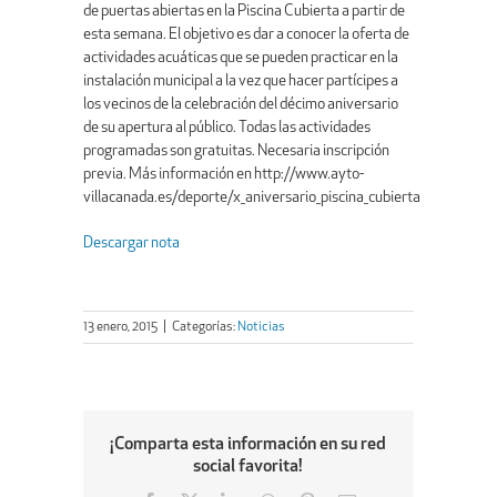
de puertas abiertas en la Piscina Cubierta a partir de
esta semana. El objetivo es dar a conocer la oferta de
actividades acuáticas que se pueden practicar en la
instalación municipal a la vez que hacer partícipes a
los vecinos de la celebración del décimo aniversario
de su apertura al público. Todas las actividades
programadas son gratuitas. Necesaria inscripción
previa. Más información en http://www.ayto-
villacanada.es/deporte/x_aniversario_piscina_cubierta
Descargar nota
13 enero, 2015
|
Categorías:
Noticias
¡Comparta esta información en su red
social favorita!