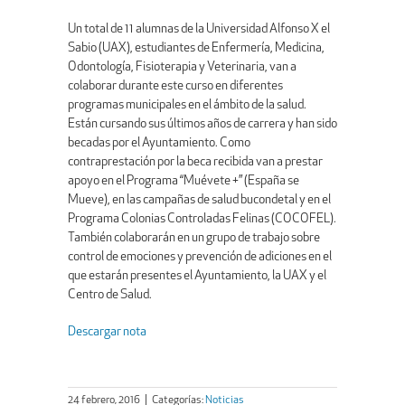
Un total de 11 alumnas de la Universidad Alfonso X el
Sabio (UAX), estudiantes de Enfermería, Medicina,
Odontología, Fisioterapia y Veterinaria, van a
colaborar durante este curso en diferentes
programas municipales en el ámbito de la salud.
Están cursando sus últimos años de carrera y han sido
becadas por el Ayuntamiento. Como
contraprestación por la beca recibida van a prestar
apoyo en el Programa “Muévete +” (España se
Mueve), en las campañas de salud bucondetal y en el
Programa Colonias Controladas Felinas (COCOFEL).
También colaborarán en un grupo de trabajo sobre
control de emociones y prevención de adiciones en el
que estarán presentes el Ayuntamiento, la UAX y el
Centro de Salud.
Descargar nota
24 febrero, 2016
|
Categorías:
Noticias