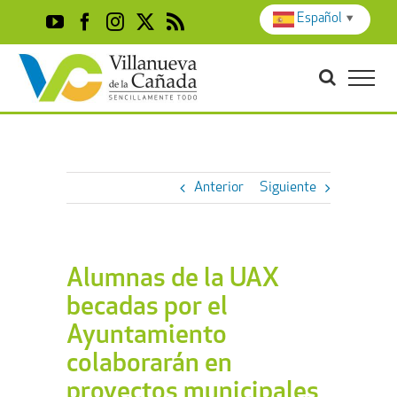
Skip
Español
▼
YouTube
Facebook
Instagram
X
Rss
to
content
Anterior
Siguiente
Alumnas de la UAX
becadas por el
Ayuntamiento
colaborarán en
proyectos municipales