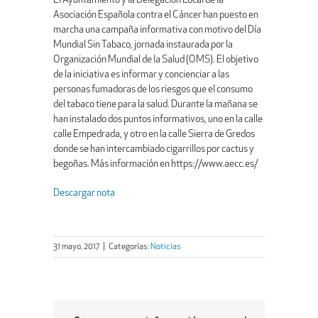
El Ayuntamiento y la Delegación Local de la
Asociación Española contra el Cáncer han puesto en
marcha una campaña informativa con motivo del Día
Mundial Sin Tabaco, jornada instaurada por la
Organización Mundial de la Salud (OMS). El objetivo
de la iniciativa es informar y concienciar a las
personas fumadoras de los riesgos que el consumo
del tabaco tiene para la salud. Durante la mañana se
han instalado dos puntos informativos, uno en la calle
calle Empedrada, y otro en la calle Sierra de Gredos
donde se han intercambiado cigarrillos por cactus y
begoñas. Más información en https://www.aecc.es/
Descargar nota
31 mayo, 2017
|
Categorías:
Noticias