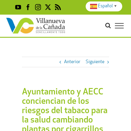
Skip
Español
▼
YouTube
Facebook
Instagram
X
Rss
to
content
Anterior
Siguiente
Ayuntamiento y AECC
conciencian de los
riesgos del tabaco para
la salud cambiando
plantas por cigarrillos