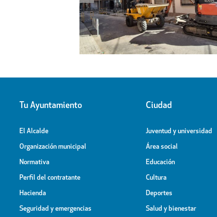
l proyecto de
Obras de ampliación de
 la calle Peligros
Cementerio-Tanatorio Munic
Tu Ayuntamiento
Ciudad
El Alcalde
Juventud y universidad
Organización municipal
Área social
Normativa
Educación
Perfil del contratante
Cultura
Hacienda
Deportes
Seguridad y emergencias
Salud y bienestar