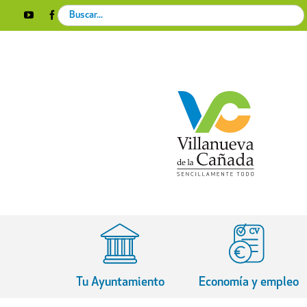
Skip
Search
YouTube
Facebook
Instagram
X
Rss
to
for:
content
Tu Ayuntamiento
Economía y empleo