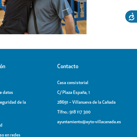
Visita d
OT, broche final de las Fiestas
al Pab
Patronales
ión
Contacto
Casa consistorial
de datos
C/ Plaza España, 1
Seguridad de la
28691 – Villanueva de la Cañada
Tlfno.: 918 117 300
ayuntamiento@ayto-villacanada.es
ad
uso en redes