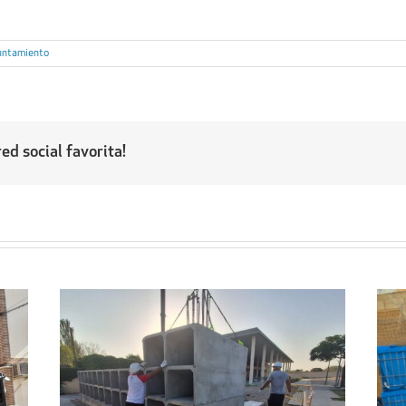
untamiento
ed social favorita!
Regresa a sus hogares el centenar