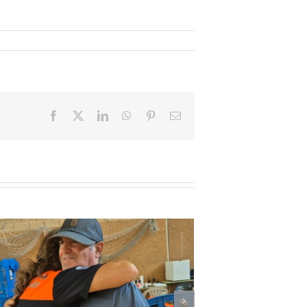
Facebook
X
LinkedIn
WhatsApp
Pinterest
Email
El espectáculo de la Generación