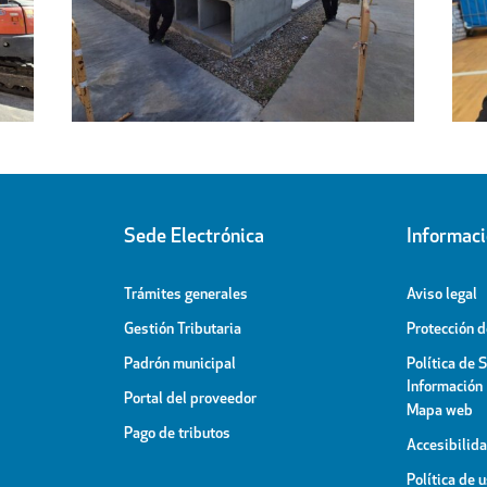
l
de personas acogidas en el
ipal
Pabellón Cubierto
Sede Electrónica
Informac
Trámites generales
Aviso legal
Gestión Tributaria
Protección 
Padrón municipal
Política de 
Información
Portal del proveedor
Mapa web
Pago de tributos
Accesibilid
Política de 