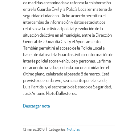
de medidas encaminadas a reforzar la colaboración
entre la Guardia Civil y la Policía Local en materia de
seguridad ciudadana. Dicho acuerdo permitirá el
intercambio de información y datos estadísticos
relativos a la actividad policial y evolución de la
situación delictiva en el municipio, entre la Dirección
General de la Guardia Civil y el Ayuntamiento.
También permitirá el acceso de la Policía Local a
bases de datos de la Guardia Civil con información de
interés policial sobre vehículos y personas. La firma
del acuerdo ha sido aprobada por unanimidad en el
último pleno, celebrado el pasado 8 de marzo. Está
previsto que, en breve, sea suscrito por el alcalde,
Luis Partida, y el secretario de Estado de Seguridad,
José Antonio Nieto Ballesteros.
Descargar nota
12 marzo, 2018
|
Categorías:
Noticias