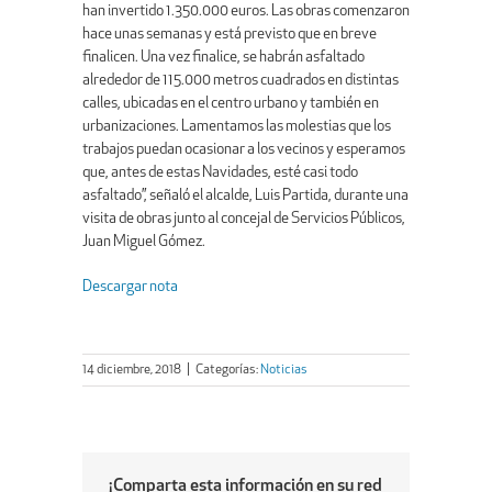
han invertido 1.350.000 euros. Las obras comenzaron
hace unas semanas y está previsto que en breve
finalicen. Una vez finalice, se habrán asfaltado
alrededor de 115.000 metros cuadrados en distintas
calles, ubicadas en el centro urbano y también en
urbanizaciones. Lamentamos las molestias que los
trabajos puedan ocasionar a los vecinos y esperamos
que, antes de estas Navidades, esté casi todo
asfaltado”, señaló el alcalde, Luis Partida, durante una
visita de obras junto al concejal de Servicios Públicos,
Juan Miguel Gómez.
Descargar nota
14 diciembre, 2018
|
Categorías:
Noticias
¡Comparta esta información en su red