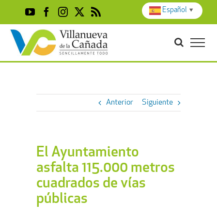
Skip
Español
▼
YouTube
Facebook
Instagram
X
Rss
to
content
Anterior
Siguiente
El Ayuntamiento
asfalta 115.000 metros
cuadrados de vías
públicas