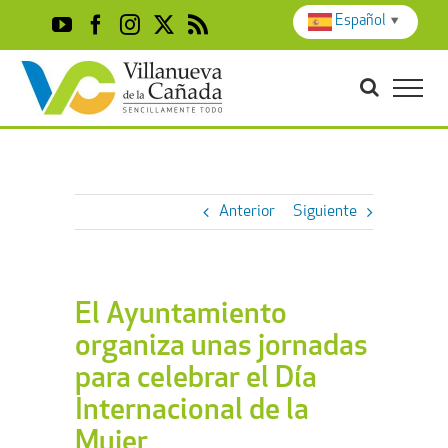
Skip
Español
▼
YouTube
Facebook
Instagram
X
Rss
to
content
Anterior
Siguiente
El Ayuntamiento
organiza unas jornadas
para celebrar el Día
Internacional de la
Mujer