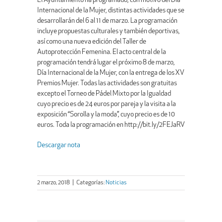
El Ayuntamiento ha programado, con motivo del Día
Internacional de la Mujer, distintas actividades que se
desarrollarán del 6 al 11 de marzo. La programación
incluye propuestas culturales y también deportivas,
así como una nueva edición del Taller de
Autoprotección Femenina. El acto central de la
programación tendrá lugar el próximo 8 de marzo,
Día Internacional de la Mujer, con la entrega de los XV
Premios Mujer. Todas las actividades son gratuitas
excepto el Torneo de Pádel Mixto por la Igualdad
cuyo precio es de 24 euros por pareja y la visita a la
exposición “Sorolla y la moda”, cuyo precio es de 10
euros. Toda la programación en http://bit.ly/2FEJaRV
Descargar nota
2 marzo, 2018
|
Categorías:
Noticias