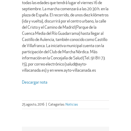
todas las edades que tendrá lugar el viernes 16 de
septiembre. La marcha comenzará a las 20:30 h. en la
plaza de España. El recorrido, de unos diez kilómetros
(ida y vuelta), discurrirá por el centro urbano, la calle
del Cristo y el Camino de Madrid (Parque de la
Cuenca Media del Río Guadarrama) hasta llegar al
Castillo de Aulencia, también conocido como Castillo
de Villafranca. La iniciativa municipal cuenta con la
participación del Club de Marcha Nórdica. Más
información en la Concejalía de Salud (Tel.:91 811 73
15), por correo electrónico (salud@ayto-
villacanada.es) y en www.ayto-villacanada.es
Descargar nota
25 agosto, 2016
|
Categorías:
Noticias