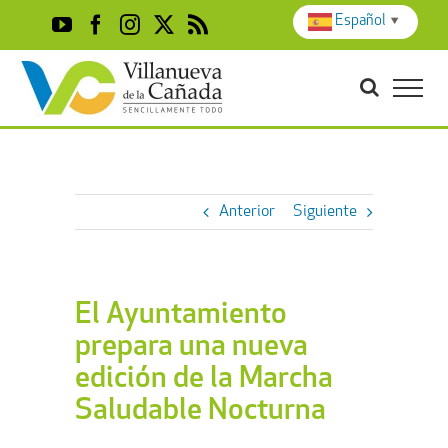
Skip
Español
▼
YouTube
Facebook
Instagram
X
Rss
to
content
Anterior
Siguiente
El Ayuntamiento
prepara una nueva
edición de la Marcha
Saludable Nocturna