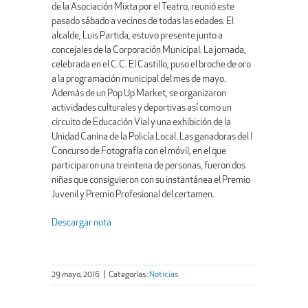
de la Asociación Mixta por el Teatro, reunió este
pasado sábado a vecinos de todas las edades. El
alcalde, Luis Partida, estuvo presente junto a
concejales de la Corporación Municipal. La jornada,
celebrada en el C.C. El Castillo, puso el broche de oro
a la programación municipal del mes de mayo.
Además de un Pop Up Market, se organizaron
actividades culturales y deportivas así como un
circuito de Educación Vial y una exhibición de la
Unidad Canina de la Policía Local. Las ganadoras del I
Concurso de Fotografía con el móvil, en el que
participaron una treintena de personas, fueron dos
niñas que consiguieron con su instantánea el Premio
Juvenil y Premio Profesional del certamen.
Descargar nota
29 mayo, 2016
|
Categorías:
Noticias