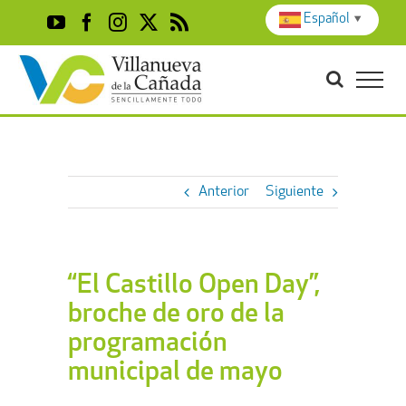
Skip
Español
▼
YouTube
Facebook
Instagram
X
Rss
to
content
Anterior
Siguiente
“El Castillo Open Day”,
broche de oro de la
programación
municipal de mayo