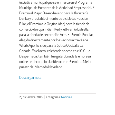
iniciativa municipal que se enmarca en el Programa
Municipal de Fomento de la Actividad Empresarial. El
Premio al Mejor Diseño ha sido para la floristería
Danka y el establecimiento de bicicletas Fussion
Bike; el Premio a la Originalidad, para la tienda de
comercio de ropa Indian Red y, el Premio Estrella,
para la tienda de decoración Arts. El Premio Popular,
elegido directamente por los vecinos a través de
WhatsApp, ha sido para la óptica Opticalia La
Cañada. En el acto, celebrado anoche en el C.C. La
Despernada, también fue galardonada la empresa
online de decoración Unitivo con el Premio al Mejor
puesto del Mercado Navideño.
Descargar nota
23 diciembre, 2016
|
Categorías:
Noticias