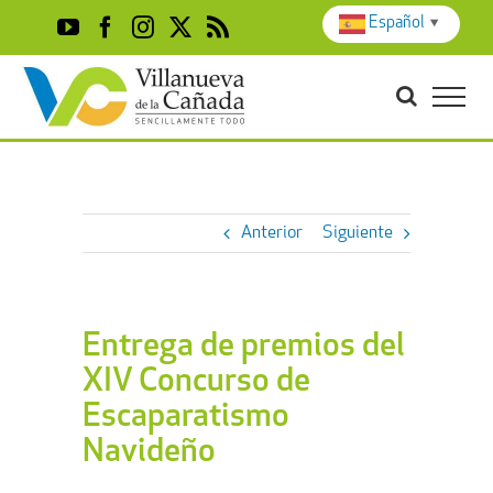
Skip
Español
▼
YouTube
Facebook
Instagram
X
Rss
to
content
Anterior
Siguiente
Entrega de premios del
XIV Concurso de
Escaparatismo
Navideño