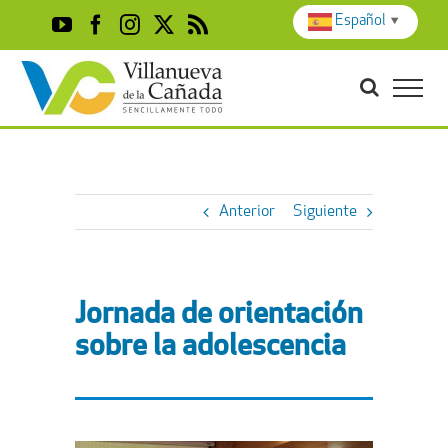
Skip
Español
▼
YouTube
Facebook
Instagram
X
Rss
to
content
Anterior
Siguiente
Jornada de orientación
sobre la adolescencia