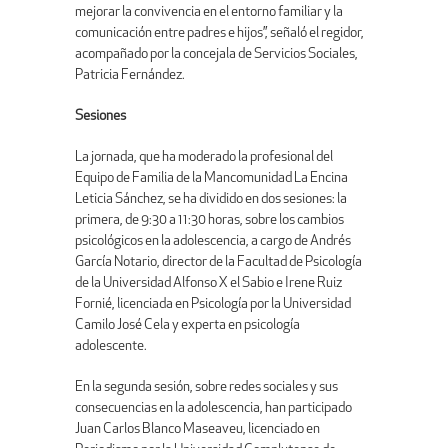
mejorar la convivencia en el entorno familiar y la
comunicación entre padres e hijos”, señaló el regidor,
acompañado por la concejala de Servicios Sociales,
Patricia Fernández.
Sesiones
La jornada, que ha moderado la profesional del
Equipo de Familia de la Mancomunidad La Encina
Leticia Sánchez, se ha dividido en dos sesiones: la
primera, de 9:30 a 11:30 horas, sobre los cambios
psicológicos en la adolescencia, a cargo de Andrés
García Notario, director de la Facultad de Psicología
de la Universidad Alfonso X el Sabio e Irene Ruiz
Fornié, licenciada en Psicología por la Universidad
Camilo José Cela y experta en psicología
adolescente.
En la segunda sesión, sobre redes sociales y sus
consecuencias en la adolescencia, han participado
Juan Carlos Blanco Maseaveu, licenciado en