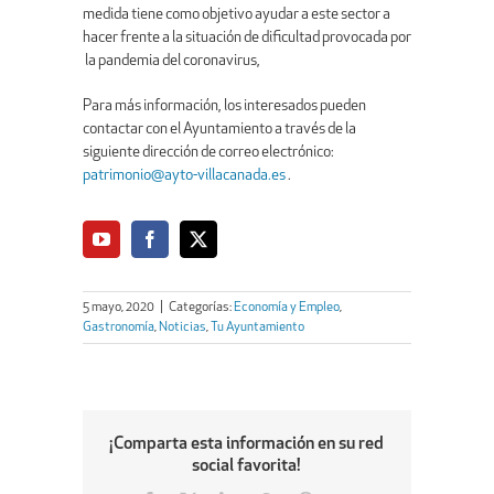
medida tiene como objetivo ayudar a este sector a
hacer frente a la situación de dificultad provocada por
la pandemia del coronavirus,
Para más información, los interesados pueden
contactar con el Ayuntamiento a través de la
siguiente dirección de correo electrónico:
patrimonio@ayto-villacanada.es
.
5 mayo, 2020
|
Categorías:
Economía y Empleo
,
Gastronomía
,
Noticias
,
Tu Ayuntamiento
¡Comparta esta información en su red
social favorita!