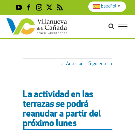
Skip
Español
▼
YouTube
Facebook
Instagram
X
Rss
to
content
Anterior
Siguiente
La actividad en las
terrazas se podrá
reanudar a partir del
próximo lunes