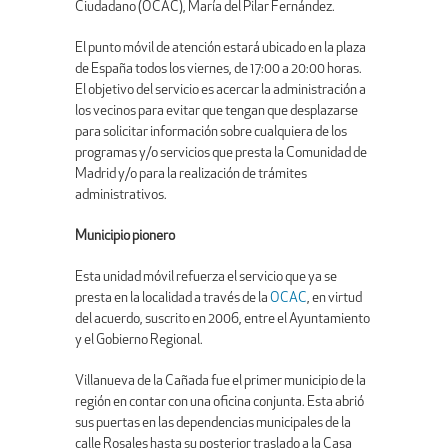
Ciudadano (OCAC), María del Pilar Fernández.
El punto móvil de atención estará ubicado en la plaza
de España todos los viernes, de 17:00 a 20:00 horas.
El objetivo del servicio es acercar la administración a
los vecinos para evitar que tengan que desplazarse
para solicitar información sobre cualquiera de los
programas y/o servicios que presta la Comunidad de
Madrid y/o para la realización de trámites
administrativos.
Municipio pionero
Esta unidad móvil refuerza el servicio que ya se
presta en la localidad a través de la
OCAC
, en virtud
del acuerdo, suscrito en 2006, entre el Ayuntamiento
y el Gobierno Regional.
Villanueva de la Cañada fue el primer municipio de la
región en contar con una oficina conjunta. Esta abrió
sus puertas en las dependencias municipales de la
calle Rosales hasta su posterior traslado a la Casa