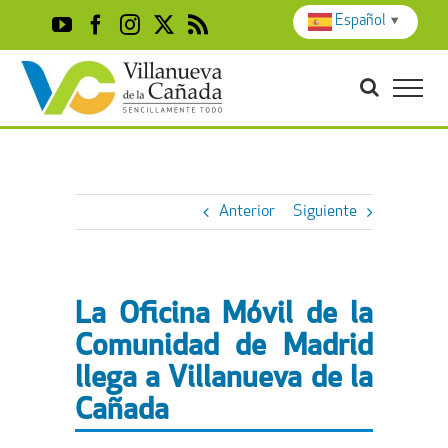
Skip
Español
▼
YouTube
Facebook
Instagram
X
Rss
to
content
Anterior
Siguiente
La Oficina Móvil de la
Comunidad de Madrid
llega a Villanueva de la
Cañada