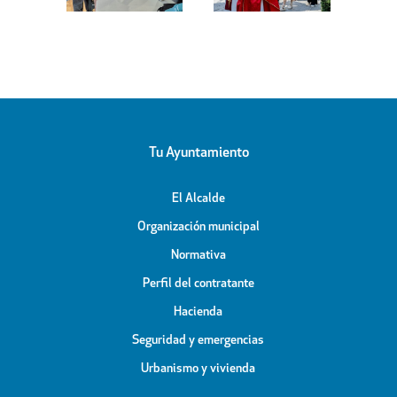
de Santiago
de la calle
bierto
Apóstol
Peligros
icipal
Tu Ayuntamiento
El Alcalde
Organización municipal
Normativa
Perfil del contratante
Hacienda
Seguridad y emergencias
Urbanismo y vivienda