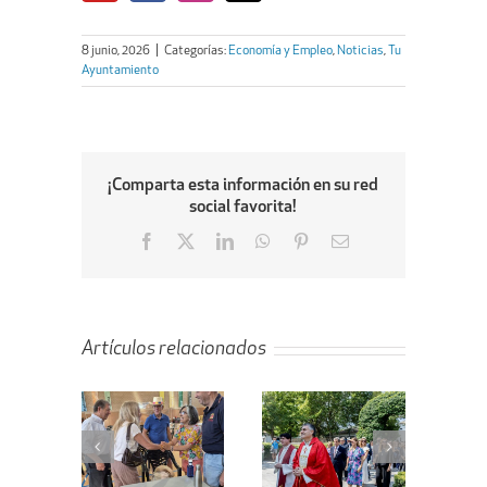
8 junio, 2026
|
Categorías:
Economía y Empleo
,
Noticias
,
Tu
Ayuntamiento
¡Comparta esta información en su red
social favorita!
Facebook
X
LinkedIn
WhatsApp
Pinterest
Email
Artículos relacionados
ta de la
Villanueva de
En marcha el
ejera de
la Cañada
proyecto de
enda al
celebra el Día
remodelación
bellón