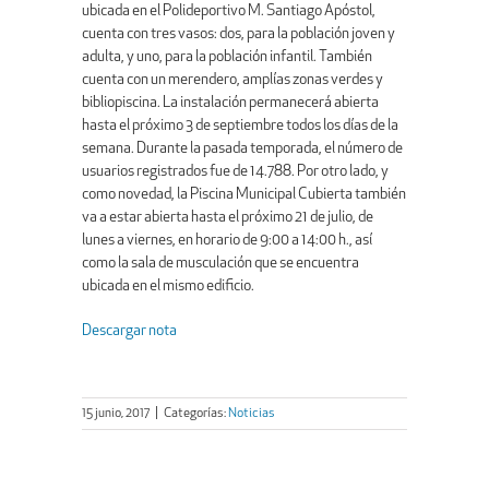
ubicada en el Polideportivo M. Santiago Apóstol,
cuenta con tres vasos: dos, para la población joven y
adulta, y uno, para la población infantil. También
cuenta con un merendero, amplías zonas verdes y
bibliopiscina. La instalación permanecerá abierta
hasta el próximo 3 de septiembre todos los días de la
semana. Durante la pasada temporada, el número de
usuarios registrados fue de 14.788. Por otro lado, y
como novedad, la Piscina Municipal Cubierta también
va a estar abierta hasta el próximo 21 de julio, de
lunes a viernes, en horario de 9:00 a 14:00 h., así
como la sala de musculación que se encuentra
ubicada en el mismo edificio.
Descargar nota
15 junio, 2017
|
Categorías:
Noticias