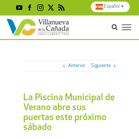
Skip
Español
▼
YouTube
Facebook
Instagram
X
Rss
to
content
Anterior
Siguiente
La Piscina Municipal de
Verano abre sus
puertas este próximo
sábado