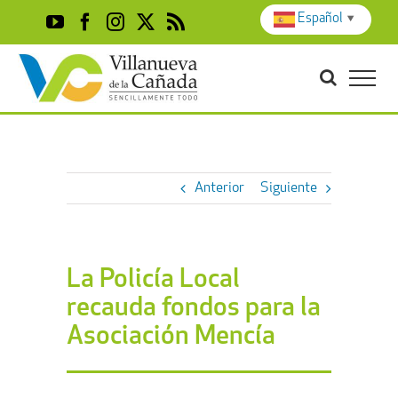
Skip
Español
▼
YouTube
Facebook
Instagram
X
Rss
to
content
Anterior
Siguiente
La Policía Local
recauda fondos para la
Asociación Mencía