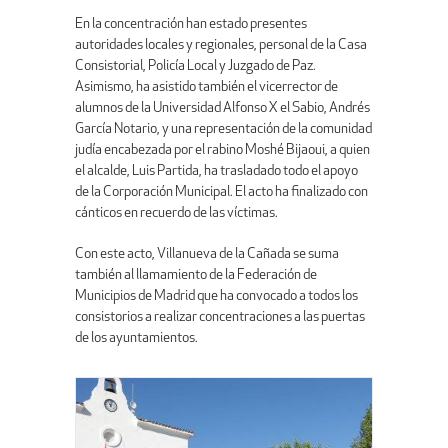
En la concentración han estado presentes
autoridades locales y regionales, personal de la Casa
Consistorial, Policía Local y Juzgado de Paz.
Asimismo, ha asistido también el vicerrector de
alumnos de la Universidad Alfonso X el Sabio, Andrés
García Notario, y una representación de la comunidad
judía encabezada por el rabino Moshé Bijaoui, a quien
el alcalde, Luis Partida, ha trasladado todo el apoyo
de la Corporación Municipal. El acto ha finalizado con
cánticos en recuerdo de las víctimas.
Con este acto, Villanueva de la Cañada se suma
también al llamamiento de la Federación de
Municipios de Madrid que ha convocado a todos los
consistorios a realizar concentraciones a las puertas
de los ayuntamientos.