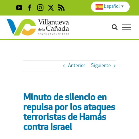
Skip
Español
▼
YouTube
Facebook
Instagram
X
Rss
to
content
Anterior
Siguiente
Minuto de silencio en
repulsa por los ataques
terroristas de Hamás
contra Israel