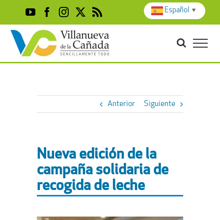
Skip
Español
▼
YouTube
Facebook
Instagram
X
Rss
to
content
Anterior
Siguiente
Nueva edición de la
campaña solidaria de
recogida de leche