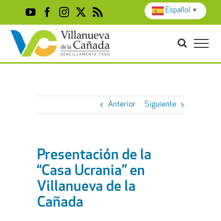
Skip
Español
▼
YouTube
Facebook
Instagram
X
Rss
to
content
Anterior
Siguiente
Presentación de la
“Casa Ucrania” en
Villanueva de la
Cañada