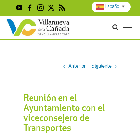
Skip
Español
▼
YouTube
Facebook
Instagram
X
Rss
to
content
Anterior
Siguiente
Reunión en el
Ayuntamiento con el
viceconsejero de
Transportes