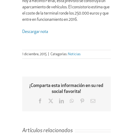
hoy a Recinto Ferial, está previsto se construya un
aparcamiento de vehículos. El consistorio estima que
el coste de la terminal ronde los 250.000 euros y que
entre en funcionamiento en 2016.
Descargar nota
1 diciembre, 2015
|
Categorías:
Noticias
¡Comparta esta información en su red
social favorita!
Facebook
X
LinkedIn
WhatsApp
Pinterest
Email
Artículos relacionados