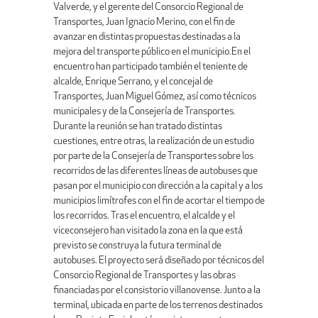
Valverde, y el gerente del Consorcio Regional de
Transportes, Juan Ignacio Merino, con el fin de
avanzar en distintas propuestas destinadas a la
mejora del transporte público en el municipio.En el
encuentro han participado también el teniente de
alcalde, Enrique Serrano, y el concejal de
Transportes, Juan Miguel Gómez, así como técnicos
municipales y de la Consejería de Transportes.
Durante la reunión se han tratado distintas
cuestiones, entre otras, la realización de un estudio
por parte de la Consejería de Transportes sobre los
recorridos de las diferentes líneas de autobuses que
pasan por el municipio con dirección a la capital y a los
municipios limítrofes con el fin de acortar el tiempo de
los recorridos. Tras el encuentro, el alcalde y el
viceconsejero han visitado la zona en la que está
previsto se construya la futura terminal de
autobuses. El proyecto será diseñado por técnicos del
Consorcio Regional de Transportes y las obras
financiadas por el consistorio villanovense. Junto a la
terminal, ubicada en parte de los terrenos destinados