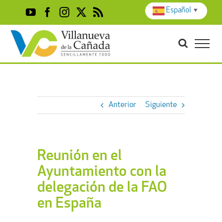
Skip
Español
▼
YouTube
Facebook
Instagram
X
Rss
to
content
Anterior
Siguiente
Reunión en el
Ayuntamiento con la
delegación de la FAO
en España