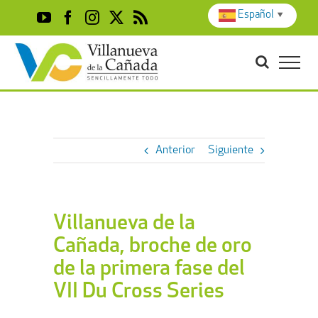
Skip
Español
▼
YouTube
Facebook
Instagram
X
Rss
to
content
Anterior
Siguiente
Villanueva de la
Cañada, broche de oro
de la primera fase del
VII Du Cross Series