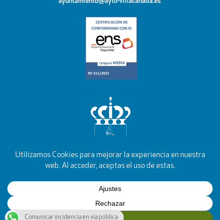
ayuntamiento@ayto-villacanada.es
YouTube
Facebook
Instagram
X
Rss
Comunicar incidencia en vía pública