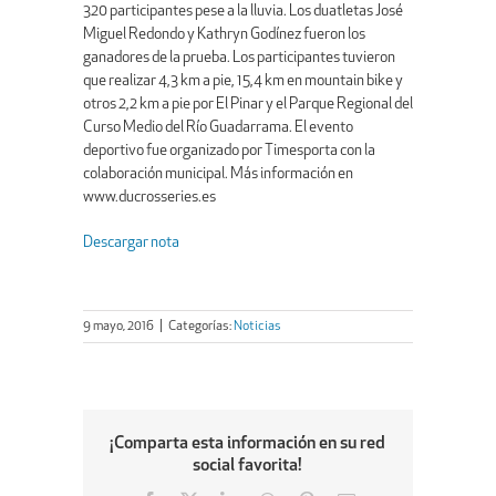
320 participantes pese a la lluvia. Los duatletas José
Miguel Redondo y Kathryn Godínez fueron los
ganadores de la prueba. Los participantes tuvieron
que realizar 4,3 km a pie, 15,4 km en mountain bike y
otros 2,2 km a pie por El Pinar y el Parque Regional del
Curso Medio del Río Guadarrama. El evento
deportivo fue organizado por Timesporta con la
colaboración municipal. Más información en
www.ducrosseries.es
Descargar nota
9 mayo, 2016
|
Categorías:
Noticias
¡Comparta esta información en su red
social favorita!