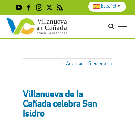
Skip
Español
▼
YouTube
Facebook
Instagram
X
Rss
to
content
Anterior
Siguiente
Villanueva de la
Cañada celebra San
Isidro