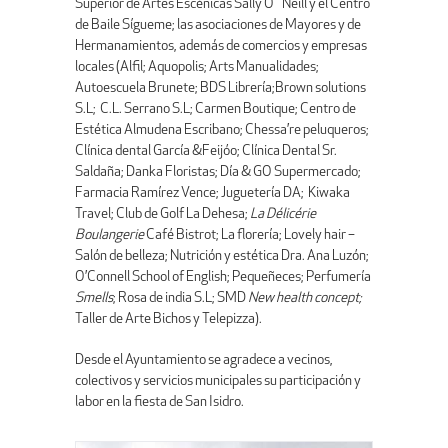
Superior de Artes Escénicas Sally O´Neill y el Centro
de Baile Sígueme; las asociaciones de Mayores y de
Hermanamientos, además de comercios y empresas
locales (Alfil; Aquopolis; Arts Manualidades;
Autoescuela Brunete; BDS Librería;Brown solutions
S.L; C.L. Serrano S.L; Carmen Boutique; Centro de
Estética Almudena Escribano; Chessa’re peluqueros;
Clínica dental García &Feijóo; Clínica Dental Sr.
Saldaña; Danka Floristas; Día & GO Supermercado;
Farmacia Ramírez Vence; Juguetería DA; Kiwaka
Travel; Club de Golf La Dehesa;
La Délicérie
Boulangerie
Café Bistrot; La florería; Lovely hair –
Salón de belleza; Nutrición y estética Dra. Ana Luzón;
O’Connell School of English; Pequeñeces; Perfumería
Smells
; Rosa de india S.L; SMD
New health concept;
Taller de Arte Bichos y Telepizza).
Desde el Ayuntamiento se agradece a vecinos,
colectivos y servicios municipales su participación y
labor en la fiesta de San Isidro.