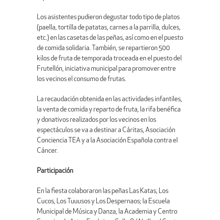
Los asistentes pudieron degustar todo tipo de platos
(paella, tortilla de patatas, carnes a la parrilla, dulces,
etc.) en las casetas de las peñas, así como en el puesto
de comida solidaria. También, se repartieron 500
kilos de fruta de temporada troceada en el puesto del
Frutellón, iniciativa municipal para promover entre
los vecinos el consumo de frutas.
La recaudación obtenida en las actividades infantiles,
la venta de comida y reparto de fruta, la rifa benéfica
y donativos realizados por los vecinos en los
espectáculos se va a destinar a Cáritas, Asociación
Conciencia TEA y a la Asociación Española contra el
Cáncer.
Participación
En la fiesta colaboraron las peñas Las Katas, Los
Cucos, Los Tuuusos y Los Despernaos; la Escuela
Municipal de Música y Danza, la Academia y Centro