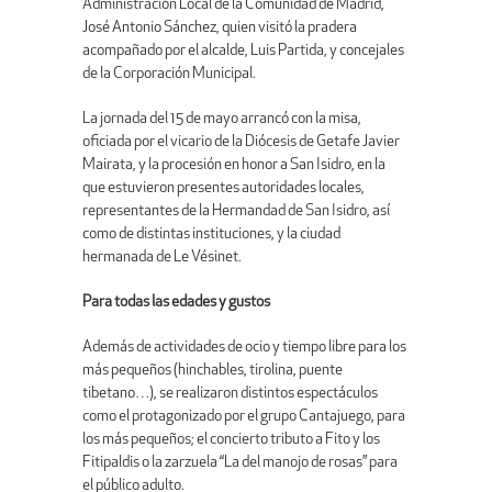
Administración Local de la Comunidad de Madrid,
José Antonio Sánchez, quien visitó la pradera
acompañado por el alcalde, Luis Partida, y concejales
de la Corporación Municipal.
La jornada del 15 de mayo arrancó con la misa,
oficiada por el vicario de la Diócesis de Getafe Javier
Mairata, y la procesión en honor a San Isidro, en la
que estuvieron presentes autoridades locales,
representantes de la Hermandad de San Isidro, así
como de distintas instituciones, y la ciudad
hermanada de Le Vésinet.
Para todas las edades y gustos
Además de actividades de ocio y tiempo libre para los
más pequeños (hinchables, tirolina, puente
tibetano…), se realizaron distintos espectáculos
como el protagonizado por el grupo Cantajuego, para
los más pequeños; el concierto tributo a Fito y los
Fitipaldis o la zarzuela “La del manojo de rosas” para
el público adulto.