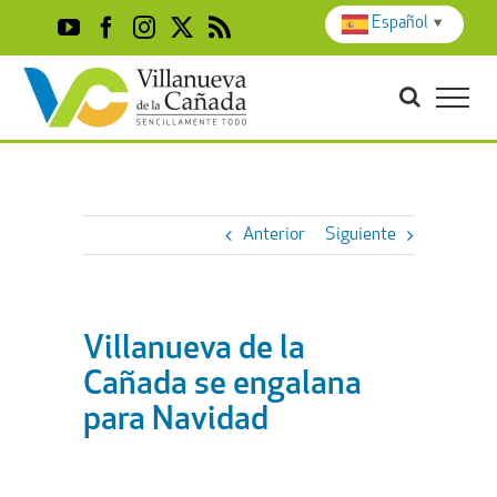
Skip
Español
▼
YouTube
Facebook
Instagram
X
Rss
to
content
Anterior
Siguiente
Villanueva de la
Cañada se engalana
para Navidad