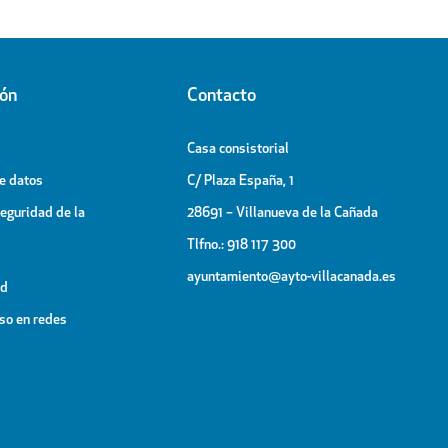
ión
Contacto
Casa consistorial
de datos
C/ Plaza España, 1
Seguridad de la
28691 – Villanueva de la Cañada
Tlfno.: 918 117 300
ayuntamiento@ayto-villacanada.es
ad
uso en redes