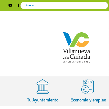
Skip
Search
YouTube
Facebook
Instagram
X
Rss
to
for:
content
Tu Ayuntamiento
Economía y empleo