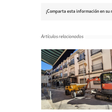
¡Comparta esta información en su r
Artículos relacionados
l proyecto de
Obras de ampliación de
 la calle Peligros
Cementerio-Tanatorio Munic