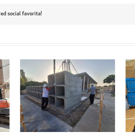
ed social favorita!
Regresa a sus hogares el centenar
l
de personas acogidas en el
ipal
Pabellón Cubierto