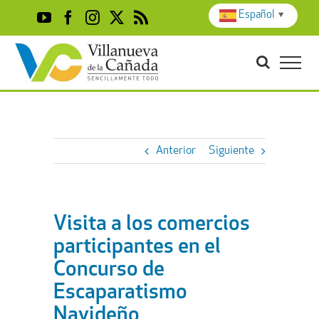
Skip
Español
▼
YouTube
Facebook
Instagram
X
Rss
to
content
Anterior
Siguiente
Visita a los comercios
participantes en el
Concurso de
Escaparatismo
Navideño