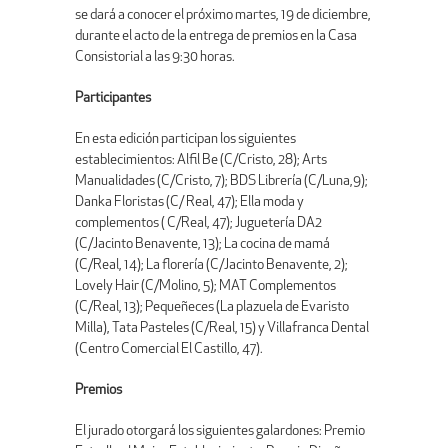
se dará a conocer el próximo martes, 19 de diciembre,
durante el acto de la entrega de premios en la Casa
Consistorial a las 9:30 horas.
Participantes
En esta edición participan los siguientes
establecimientos: Alfil Be (C/Cristo, 28); Arts
Manualidades (C/Cristo, 7); BDS Librería (C/Luna,9);
Danka Floristas (C/ Real, 47); Ella moda y
complementos ( C/Real, 47); Juguetería DA2
(C/Jacinto Benavente, 13); La cocina de mamá
(C/Real, 14); La florería (C/Jacinto Benavente, 2);
Lovely Hair (C/Molino, 5); MAT Complementos
(C/Real, 13); Pequeñeces (La plazuela de Evaristo
Milla), Tata Pasteles (C/Real, 15) y Villafranca Dental
(Centro Comercial El Castillo, 47).
Premios
El jurado otorgará los siguientes galardones: Premio