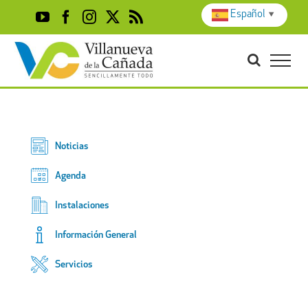
Skip
Español
▼
YouTube
Facebook
Instagram
X
Rss
to
content
Noticias
Agenda
Instalaciones
Información General
Servicios