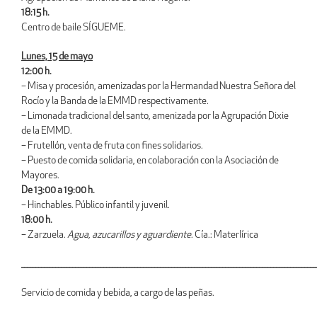
18:15 h.
Centro de baile SÍGUEME.
Lunes, 15 de mayo
12:00 h.
– Misa y procesión, amenizadas por la Hermandad Nuestra Señora del
Rocío y la Banda de la EMMD respectivamente.
– Limonada tradicional del santo, amenizada por la Agrupación Dixie
de la EMMD.
– Frutellón, venta de fruta con fines solidarios.
– Puesto de comida solidaria, en colaboración con la Asociación de
Mayores.
De 13:00 a 19:00 h.
– Hinchables. Público infantil y juvenil.
18:00 h.
– Zarzuela.
Agua, azucarillos y aguardiente
. Cía.: Materlírica
________________________________________________________________________________________________________
Servicio de comida y bebida, a cargo de las peñas.