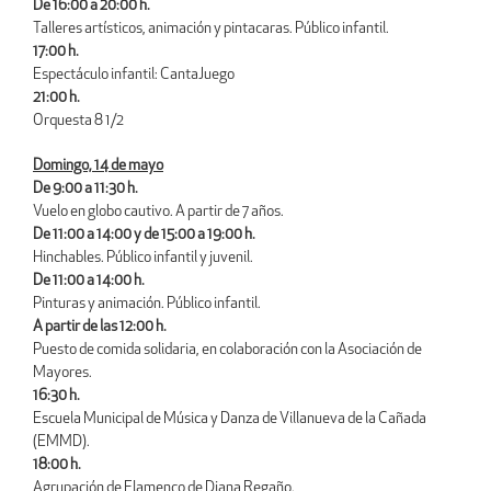
De 16:00 a 20:00 h.
Talleres artísticos, animación y pintacaras. Público infantil.
17:00 h.
Espectáculo infantil: CantaJuego
21:00 h.
Orquesta 8 1/2
Domingo, 14 de mayo
De 9:00 a 11:30 h.
Vuelo en globo cautivo. A partir de 7 años.
De 11:00 a 14:00 y de 15:00 a 19:00 h.
Hinchables. Público infantil y juvenil.
De 11:00 a 14:00 h.
Pinturas y animación. Público infantil.
A partir de las 12:00 h.
Puesto de comida solidaria, en colaboración con la Asociación de
Mayores.
16:30 h.
Escuela Municipal de Música y Danza de Villanueva de la Cañada
(EMMD).
18:00 h.
Agrupación de Flamenco de Diana Regaño.