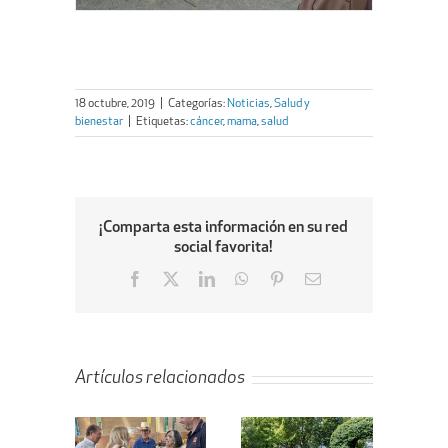
18 octubre, 2019
|
Categorías:
Noticias
,
Salud y
bienestar
|
Etiquetas:
cáncer
,
mama
,
salud
¡Comparta esta información en su red
social favorita!
Facebook
X
LinkedIn
WhatsApp
Pinterest
Email
Artículos relacionados
ta de la