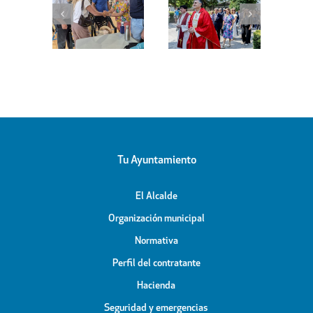
Villanueva de
En marcha el
ejera de
la Cañada
proyecto de
enda al
celebra el Día
remodelación
bellón
de Santiago
de la calle
bierto
Apóstol
Peligros
icipal
Tu Ayuntamiento
El Alcalde
Organización municipal
Normativa
Perfil del contratante
Hacienda
Seguridad y emergencias