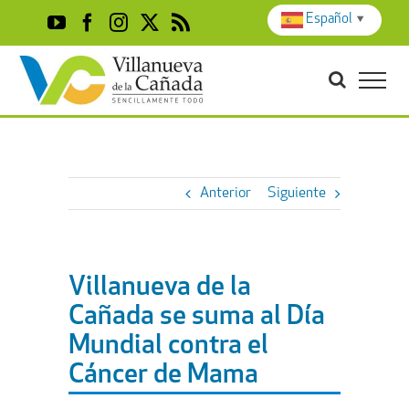
Skip
Español
▼
YouTube
Facebook
Instagram
X
Rss
to
content
Anterior
Siguiente
Villanueva de la
Cañada se suma al Día
Mundial contra el
Cáncer de Mama