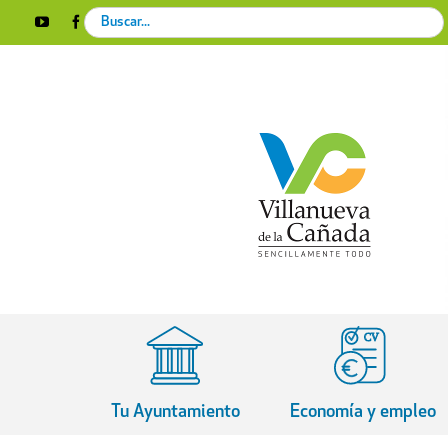
Skip
Search
YouTube
Facebook
Instagram
X
Rss
to
for:
content
Tu Ayuntamiento
Economía y empleo