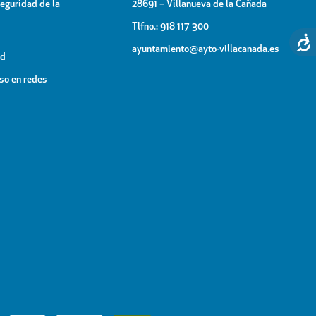
Seguridad de la
28691 – Villanueva de la Cañada
Tlfno.: 918 117 300
ayuntamiento@ayto-villacanada.es
ad
uso en redes