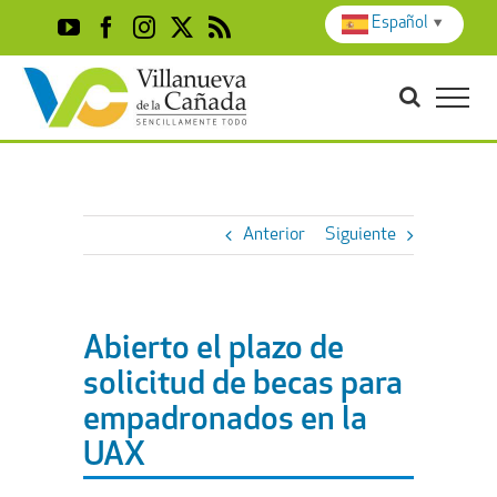
Skip
Español
▼
YouTube
Facebook
Instagram
X
Rss
to
content
Anterior
Siguiente
Abierto el plazo de
solicitud de becas para
empadronados en la
UAX