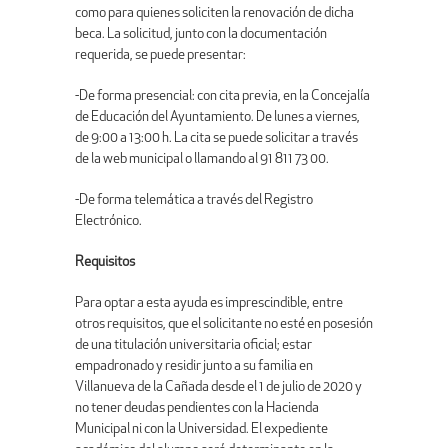
como para quienes soliciten la renovación de dicha
beca. La solicitud, junto con la documentación
requerida, se puede presentar:
-De forma presencial: con cita previa, en la Concejalía
de Educación del Ayuntamiento. De lunes a viernes,
de 9:00 a 13:00 h. La cita se puede solicitar a través
de la web municipal o llamando al 91 811 73 00.
-De forma telemática a través del Registro
Electrónico.
Requisitos
Para optar a esta ayuda es imprescindible, entre
otros requisitos, que el solicitante no esté en posesión
de una titulación universitaria oficial; estar
empadronado y residir junto a su familia en
Villanueva de la Cañada desde el 1 de julio de 2020 y
no tener deudas pendientes con la Hacienda
Municipal ni con la Universidad. El expediente