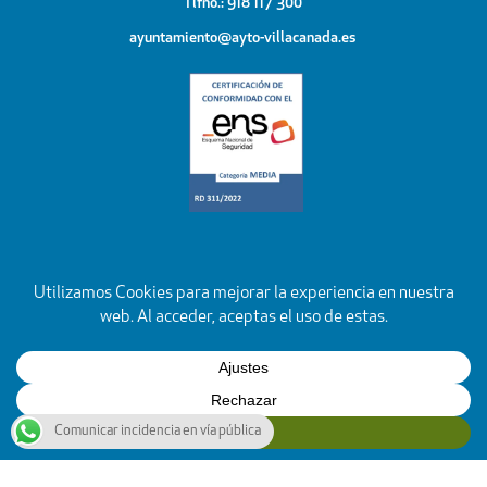
Tlfno.: 918 117 300
ayuntamiento@ayto-villacanada.es
Comunicar incidencia en vía pública