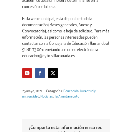
académico del alumno será determinante en la
concesión de la beca.
En la web municipal, está disponible toda la
documentación (Bases generales, Anexo y
Convocatoria), así como la hoja de solicitud. Para más
información, las personas interesadas pueden
contactar con la Concejalía de Educación, llamando al
91 811 73 00 o enviando un correo electrónico a
educacion@ayto-villacanada.es
25 mayo, 2021
|
Categorías:
Educación
,
Juventud y
universidad
,
Noticias
,
Tu Ayuntamiento
¡Comparta esta información en su red