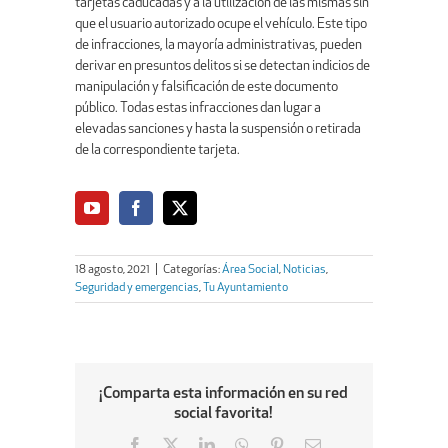
tarjetas caducadas y a la utilización de las mismas sin
que el usuario autorizado ocupe el vehículo. Este tipo
de infracciones, la mayoría administrativas, pueden
derivar en presuntos delitos si se detectan indicios de
manipulación y falsificación de este documento
público. Todas estas infracciones dan lugar a
elevadas sanciones y hasta la suspensión o retirada
de la correspondiente tarjeta.
18 agosto, 2021
|
Categorías:
Área Social
,
Noticias
,
Seguridad y emergencias
,
Tu Ayuntamiento
¡Comparta esta información en su red
social favorita!
Facebook
X
LinkedIn
WhatsApp
Pinterest
Email