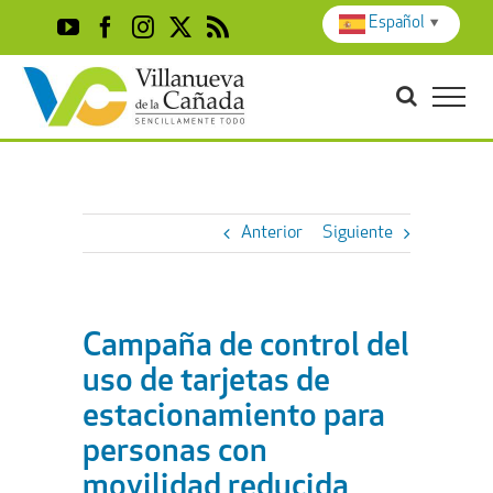
Skip
Español
▼
YouTube
Facebook
Instagram
X
Rss
to
content
Anterior
Siguiente
Campaña de control del
uso de tarjetas de
estacionamiento para
personas con
movilidad reducida