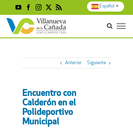
Skip
Español
▼
YouTube
Facebook
Instagram
X
Rss
to
content
Anterior
Siguiente
Encuentro con
Calderón en el
Polideportivo
Municipal