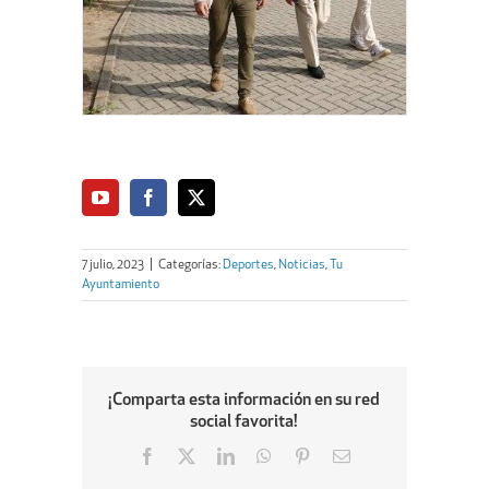
7 julio, 2023
|
Categorías:
Deportes
,
Noticias
,
Tu
Ayuntamiento
¡Comparta esta información en su red
social favorita!
Facebook
X
LinkedIn
WhatsApp
Pinterest
Email