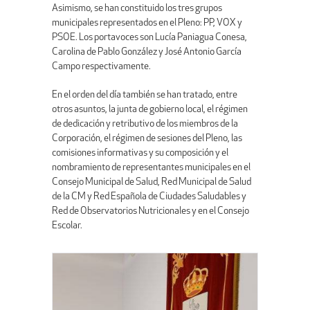
Asimismo, se han constituido los tres grupos
municipales representados en el Pleno: PP, VOX y
PSOE. Los portavoces son Lucía Paniagua Conesa,
Carolina de Pablo González y José Antonio García
Campo respectivamente.
En el orden del día también se han tratado, entre
otros asuntos, la junta de gobierno local, el régimen
de dedicación y retributivo de los miembros de la
Corporación, el régimen de sesiones del Pleno, las
comisiones informativas y su composición y el
nombramiento de representantes municipales en el
Consejo Municipal de Salud, Red Municipal de Salud
de la CM y Red Española de Ciudades Saludables y
Red de Observatorios Nutricionales y en el Consejo
Escolar.