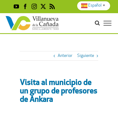
Skip
Español
▼
YouTube
Facebook
Instagram
X
Rss
to
content
Anterior
Siguiente
Visita al municipio de
un grupo de profesores
de Ankara