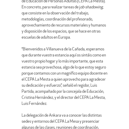
de Educación de Personas Adultas (CEPA La Mesta).
En concreto, para realizar tareas de j
ob-shadowing
,
que consiste en la observación del trabajo,
metodologías, coordinación del profesorado,
aprovechamiento de recursos materiales y humanos
y disposición de los espacios, que se hace en otras
escuelas de adultos en Europa.
“Bienvenidos a Villanueva de la Cañada, esperamos
que durante vuestra estancia aquí os sintáis como en
vuestro propio hogar y lo más importante, que esta
estancia sea provechosa, algo de lo que estoy seguro
porque contamos con un magnífico equipo docente en
el CEPA La Mesta a quien aprovecho para agradecer
su dedicación y esfuerzo”, señaló el regidor, Luis
Partida, acompañado por la concejala de Educación,
Cristina Hernández, y el director del CEPA La Mesta,
Luis Fernández.
La delegación de Ankara va a conocer las distintas
sedes y entornos del CEPA La Mesa y presenciar
algunas de las clases, reuniones de coordinación,