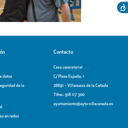
Patronales
ión
Contacto
Casa consistorial
de datos
C/ Plaza España, 1
Seguridad de la
28691 – Villanueva de la Cañada
Tlfno.: 918 117 300
ayuntamiento@ayto-villacanada.es
ad
uso en redes