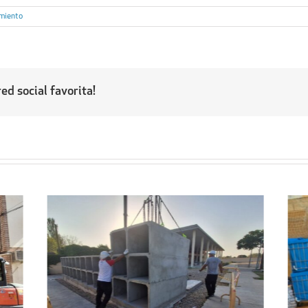
miento
ed social favorita!
Regresa a sus hogares el centenar
l
de personas acogidas en el
ipal