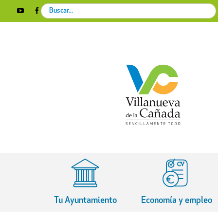
Skip
Search
YouTube
Facebook
Instagram
X
Rss
to
for:
content
Tu Ayuntamiento
Economía y empleo