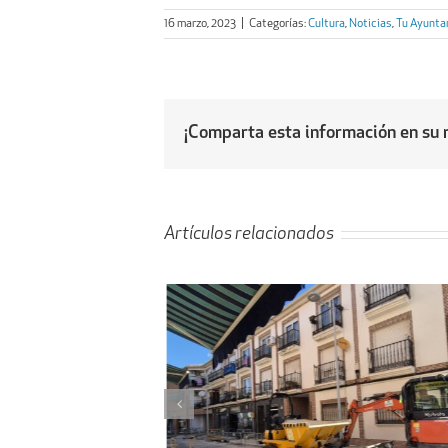
16 marzo, 2023
|
Categorías:
Cultura
,
Noticias
,
Tu Ayunta
¡Comparta esta información en su r
Artículos relacionados
l proyecto de
Obras de ampliación de
 la calle Peligros
Cementerio-Tanatorio Munic