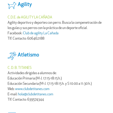
Agility
C.D.E. de AGILITY LA CAÑADA
Agility deportivo y deportes con perro. Busca la compenetración de
los guías y sus perros con la práctica de un deporte oficial.
Facebook:
Club de agility La Cañada
Tlf. Contacto: 606462188
Atletismo
C. D. B. TITANES
Actividades dirigidas a alumnos de:
Educación Primaria (M-J. 17:15-18:15 h.)
Educación Secundaria (M-J. 17:15-18:15 h. y S 10:00 a 11:30 h.)
Web:
www.clubdetitanes.com
E-mail:
hola@clubdetitanes.com
Tlf. Contacto: 639574344