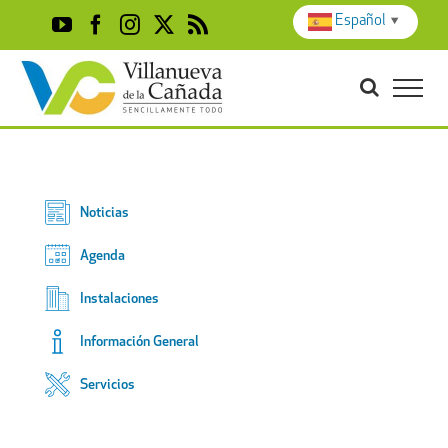
Skip
Español
▼
YouTube
Facebook
Instagram
X
Rss
to
content
Noticias
Agenda
Instalaciones
Información General
Servicios