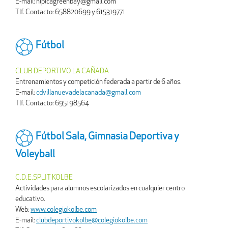
E-mail: hipicagreenbay@gmail.com
Tlf. Contacto: 658820699 y 615319771
Fútbol
CLUB DEPORTIVO LA CAÑADA
Entrenamientos y competición federada a partir de 6 años.
E-mail:
cdvillanuevadelacanada@gmail.com
Tlf. Contacto: 695198564
Fútbol Sala, Gimnasia Deportiva y
Voleyball
C.D.E.SPLIT KOLBE
Actividades para alumnos escolarizados en cualquier centro
educativo.
Web:
www.colegiokolbe.com
E-mail:
clubdeportivokolbe@colegiokolbe.com