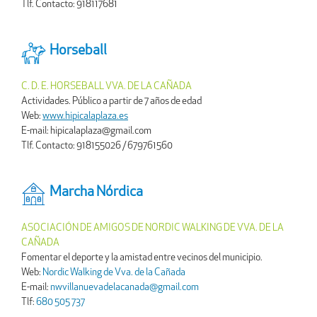
Tlf. Contacto: 918117681
Horseball
C. D. E. HORSEBALL VVA. DE LA CAÑADA
Actividades. Público a partir de 7 años de edad
Web:
www.hipicalaplaza.es
E-mail: hipicalaplaza@gmail.com
Tlf. Contacto: 918155026 / 679761560
Marcha Nórdica
ASOCIACIÓN DE AMIGOS DE NORDIC WALKING DE VVA. DE LA
CAÑADA
Fomentar el deporte y la amistad entre vecinos del municipio.
Web:
Nordic Walking de Vva. de la Cañada
E-mail:
nwvillanuevadelacanada@gmail.com
Tlf:
680 505 737