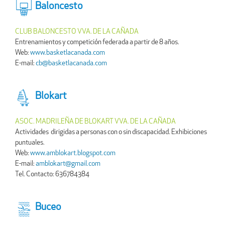
Baloncesto
CLUB BALONCESTO VVA. DE LA CAÑADA
Entrenamientos y competición federada a partir de 8 años.
Web:
www.basketlacanada.com
E-mail:
cb@basketlacanada.com
Blokart
ASOC. MADRILEÑA DE BLOKART VVA. DE LA CAÑADA
Actividades dirigidas a personas con o sin discapacidad. Exhibiciones
puntuales.
Web:
www.amblokart.blogspot.com
E-mail:
amblokart@gmail.com
Tel. Contacto: 636784384
Buceo