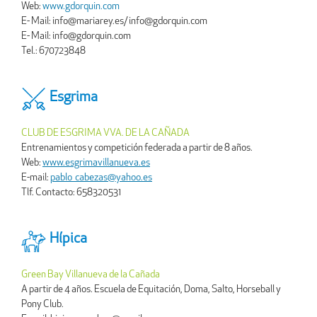
Web:
www.gdorquin.com
E- Mail: info@mariarey.es/ info@gdorquin.com
E- Mail: info@gdorquin.com
Tel.: 670723848
Esgrima
CLUB DE ESGRIMA VVA. DE LA CAÑADA
Entrenamientos y competición federada a partir de 8 años.
Web:
www.esgrimavillanueva.es
E-mail:
pablo_cabezas@yahoo.es
Tlf. Contacto: 658320531
Hípica
Green Bay Villanueva de la Cañada
A partir de 4 años. Escuela de Equitación, Doma, Salto, Horseball y
Pony Club.