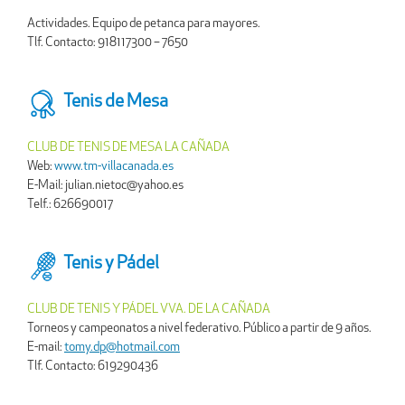
Actividades. Equipo de petanca para mayores.
Tlf. Contacto: 918117300 – 7650
Tenis de Mesa
CLUB DE TENIS DE MESA LA CAÑADA
Web:
www.tm-villacanada.es
E-Mail: julian.nietoc@yahoo.es
Telf.: 626690017
Tenis y Pádel
CLUB DE TENIS Y PÁDEL VVA. DE LA CAÑADA
Torneos y campeonatos a nivel federativo. Público a partir de 9 años.
E-mail:
tomy.dp@hotmail.com
Tlf. Contacto: 619290436