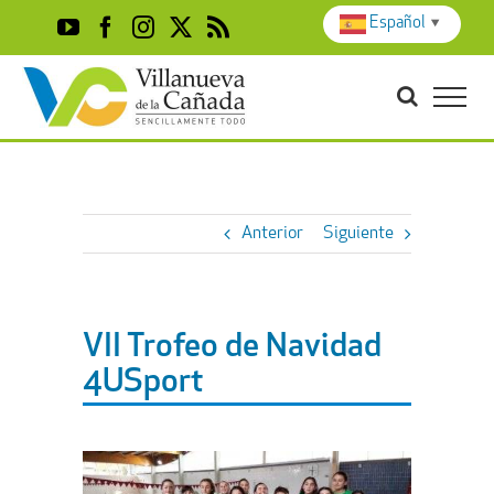
Skip
Español
▼
YouTube
Facebook
Instagram
X
Rss
to
content
Anterior
Siguiente
VII Trofeo de Navidad
4USport