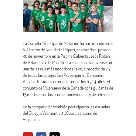
La Escuela Municipal de Natación ha participado en el
VII Trofeo de Navidad 4USport, celebrado el pasado
30 de noviembre en la Piscina Cubierta Jesús Rollán
de Villanueva del Pardillo. La escuela villanovense fue
una de las que más nadadores llevó, alrededor de 25
de todas las categorías (Prebenjamín, Benjamín,
Alevín e Infantil) con edades entre los 6 y 14 años. El
conjunto de Villanueva de la Cañada consiguió más de
15 medallas en las pruebas individuales y de relevos.
En la competición también participaron las escuelas
del Colegio Vallmont y 4USport, así como de
Hispaocio.