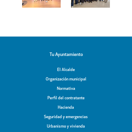
Mussara
propuesta de
mayores
nidad de
dar su nombre
adrid
al Campo de
Fútbol
Municipal
Tu Ayuntamiento
El Alcalde
Organización municipal
Normativa
Perfil del contratante
Hacienda
Seguridad y emergencias
Urbanismo y vivienda