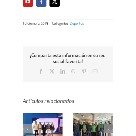
1 diciembre, 2019
|
Categorías:
Deportes
¡Comparta esta información en su red
social favorita!
Facebook
X
LinkedIn
WhatsApp
Pinterest
Email
Artículos relacionados
El
Ayuntamiento
nueva de
traslada a
Cañada,
Rodrigo
Torneo de
entro de
Hernández la
Petanca para