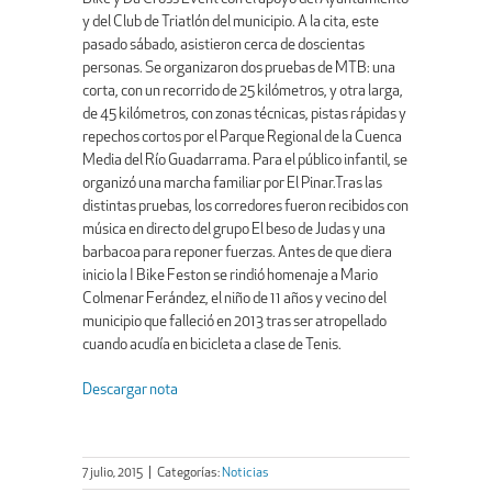
y del Club de Triatlón del municipio. A la cita, este
pasado sábado, asistieron cerca de doscientas
personas. Se organizaron dos pruebas de MTB: una
corta, con un recorrido de 25 kilómetros, y otra larga,
de 45 kilómetros, con zonas técnicas, pistas rápidas y
repechos cortos por el Parque Regional de la Cuenca
Media del Río Guadarrama. Para el público infantil, se
organizó una marcha familiar por El Pinar.Tras las
distintas pruebas, los corredores fueron recibidos con
música en directo del grupo El beso de Judas y una
barbacoa para reponer fuerzas. Antes de que diera
inicio la I Bike Feston se rindió homenaje a Mario
Colmenar Ferández, el niño de 11 años y vecino del
municipio que falleció en 2013 tras ser atropellado
cuando acudía en bicicleta a clase de Tenis.
Descargar nota
7 julio, 2015
|
Categorías:
Noticias