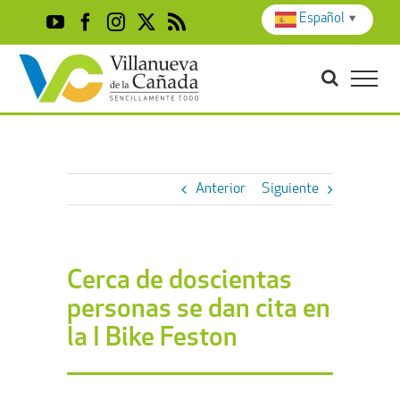
Skip
Español
▼
YouTube
Facebook
Instagram
X
Rss
to
content
Anterior
Siguiente
Cerca de doscientas
personas se dan cita en
la I Bike Feston